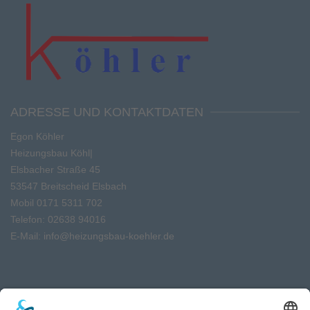
ADRESSE UND KONTAKTDATEN
Egon Köhler
Me
|
Elsbacher Straße 45
53547 Breitscheid Elsbach
Mobil 0171 5311 702
Telefon: 02638 94016
E-Mail:
info@heizungsbau-koehler.de